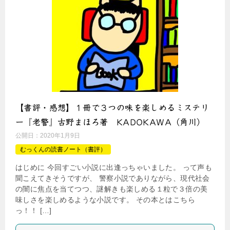
【書評・感想】１冊で３つの味を楽しめるミステリ
ー『老警』古野まほろ著 KADOKAWA（角川）
公開日：
2020年1月9日
むっくんの読書ノート（書評）
はじめに 今回すごい小説に出逢っちゃいました。 って声も
聞こえてきそうですが、 警察小説でありながら、現代社会
の闇に焦点を当てつつ、謎解きも楽しめる１粒で３倍の美
味しさを楽しめるような小説です。 その本とはこちら
っ！！ […]