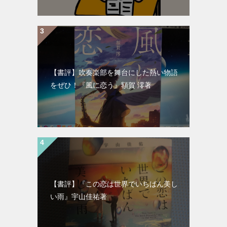
【書評】吹奏楽部を舞台にした熱い物語
をぜひ！『風に恋う』額賀 澪著
【書評】『この恋は世界でいちばん美し
い雨』宇山佳祐著