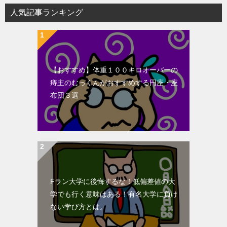
人気記事ランキング
【おすすめ】体重１００キロオーバーの
痔主のむっくんがおすすめする円座・座
布団３選
Fラン大学に後悔するな！低偏差値の大
学でも行く意味はある！有名大学に負け
ない学び方とは。