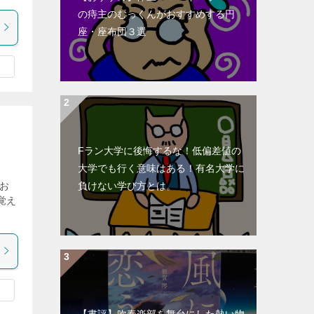
の痔主のむっくんがおすすめする円
座・座布団３選
Fラン大学に後悔するな！低偏差値の
大学でも行く意味はある！有名大学に
お
負けない学び方とは。
覚え
【書評】吹奏楽部を舞台にした熱い物