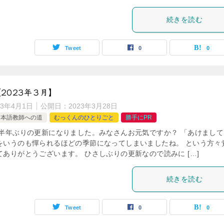
続きを読む
Tweet
0
0
2023年３月】
23年4月1日
公開日：
2023年3月28日
日本語教師への道
むっくんのひとりごと
勝手にPR
約半年ぶりの更新になりました。みなさんお元気ですか？ 「あけまして
をいうのも憚られるほどの季節になってしまいましたね。 という方々
ありがとうございます。 ひさしぶりの更新なので読みに […]
続きを読む
Tweet
0
0