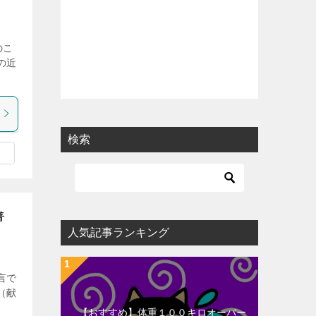
のこ
の近
検索
著
人気記事ランキング
言で
（献
【おすすめ】体重１００キロオーバー