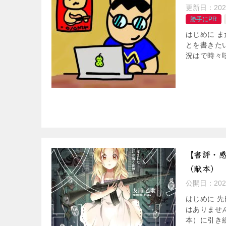
更新日：
20
勝手にPR
はじめに ま
とを書きた
況はで時々
【書評・感
（献本）
公開日：
20
はじめに 
はありませ
本）に引き続