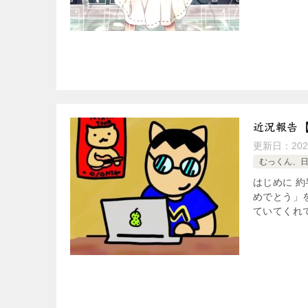
近況報告【
更新日：
20
むっくん、
はじめに 
めでとう」
ていてくれて