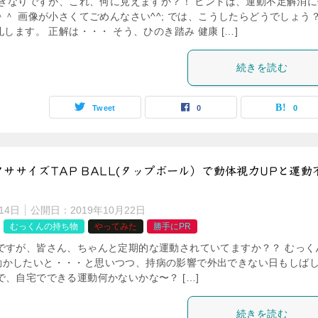
いきなりですが、これ、何に見えますか？！ ヒントは、運動不足解消に
＾ 画像が小さくてごめんなさい^^; では、こうしたらどうでしょう
します。 正解は・・・ そう、ひのき踏み 健康 […]
続きを読む
Tweet
0
0
ササイズTAP BALL(タップボール）で動体視力UPと運動
14日
公開日：
2019年10月22日
むっくんの持ち物
やってみた
勝手にPR
ですが、皆さん、ちゃんと定期的な運動されていてますか？？ むっく
動かしたいと・・・と思いつつ、持病の影響で外出できない日もしば
で、自宅でできる運動何かないかな〜？ […]
続きを読む