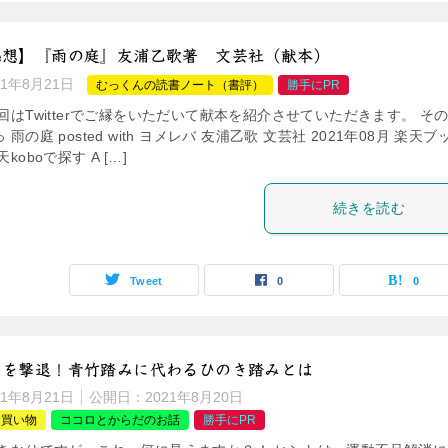
感想】『雨の庭』友浦乙歌著 文芸社（献本）
21年8月21日
むっくんの読書ノート（書評）
勝手にPR
回はTwitterでご縁をいただいて献本を紹介させていただきます。 そ
雨の庭 posted with ヨメレバ 友浦乙歌 文芸社 2021年08月 楽天ブ
koboで探す A […]
続きを読む
Tweet
0
0
りを撃退！青竹踏みに代わるひのき踏みとは
21年8月21日
公開日：
2021年8月20日
お買い物
ココロとからだのお話
勝手にPR