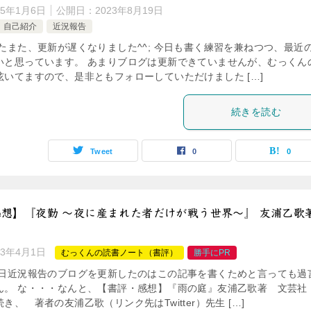
25年1月6日
公開日：
2023年8月19日
自己紹介
近況報告
たまた、更新が遅くなりました^^; 今日も書く練習を兼ねつつ、最近
いと思っています。 あまりブログは更新できていませんが、むっくん
呟いてますので、是非ともフォローしていただけました […]
続きを読む
Tweet
0
0
想】『夜勤 ～夜に産まれた者だけが戦う世界～』 友浦乙歌
23年4月1日
むっくんの読書ノート（書評）
勝手にPR
先日近況報告のブログを更新したのはこの記事を書くためと言っても過
ん。 な・・・なんと、【書評・感想】『雨の庭』友浦乙歌著 文芸社
き、 著者の友浦乙歌（リンク先はTwitter）先生 […]