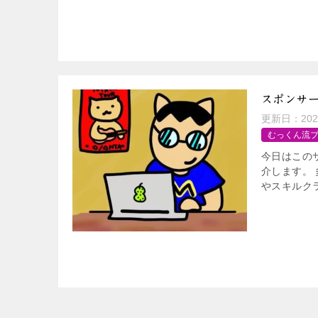
スポンサ
更新日：
20
むっくん流
今日はこの
介します。
やスキルク