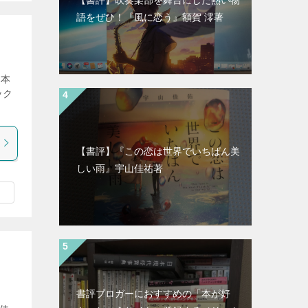
語をぜひ！『風に恋う』額賀 澪著
の本
ック
【書評】『この恋は世界でいちばん美
しい雨』宇山佳祐著
書評ブロガーにおすすめの「本が好