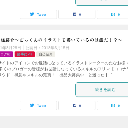
Tweet
0
0
ー様紹介〜むっくんのイラストを書いているのは誰だ！？〜
21年8月28日
公開日：
2018年6月15日
ブログ術
勝手にPR
自己紹介
サイトのアイコンでお世話になっているイラストレーターのたなお様 
 多くのブロガーの皆様がお世話になっているスキルのフリマ【ココナ
ラウド 得意やスキルの売買！ 出品大募集中！と迷った […]
続きを読む
Tweet
0
0