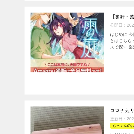
【書評・
公開日：
20
はじめに 今
とはこちらっ 
スで探す 楽天
コロナ太
更新日：
20
むっくんの