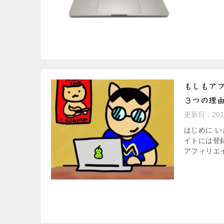
もしもア
３つの理
更新日：
20
はじめに 
イトには登
アフィリエイ