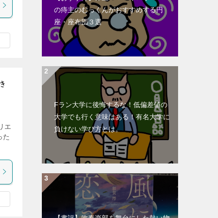
の痔主のむっくんがおすすめする円
座・座布団３選
き
Fラン大学に後悔するな！低偏差値の
大学でも行く意味はある！有名大学に
リエ
負けない学び方とは。
った
【書評】吹奏楽部を舞台にした熱い物