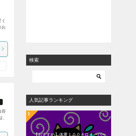
遅く
のお
検索
人気記事ランキング
た
内容
は、
【おすすめ】体重１００キロオーバー