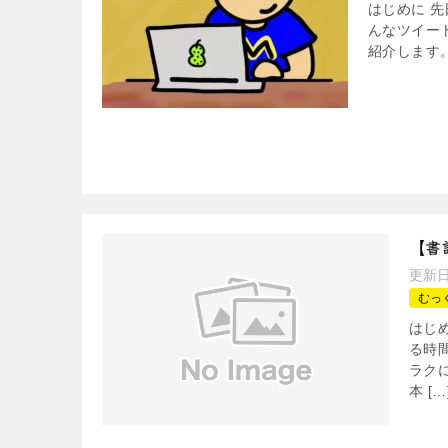
はじめに 
んなツイート
紹介します。 
【書
更新
むっ
はじ
る時
ラク
本 […