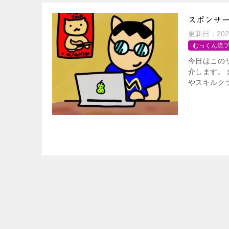
スポンサ
更新日：
20
むっくん流
今日はこの
介します。
やスキルク