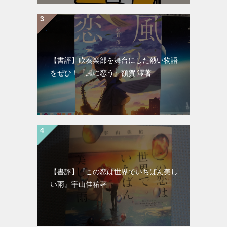
【書評】吹奏楽部を舞台にした熱い物語
をぜひ！『風に恋う』額賀 澪著
【書評】『この恋は世界でいちばん美し
い雨』宇山佳祐著