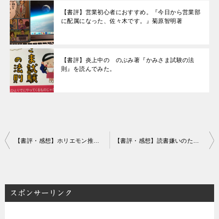
【書評】営業初心者におすすめ。『今日から営業部
に配属になった、佐々木です。』菊原智明著
【書評】炎上中の のぶみ著『かみさま試験の法
則』を読んでみた。
投
【書評・感想】ホリエモン推薦『ぶっ壊す力』立花孝志著 repicbook
【書評・感想】読書嫌いのための図書室案内 青谷真未著 ハヤカワ文庫
稿
ナ
ビ
スポンサーリンク
ゲ
ー