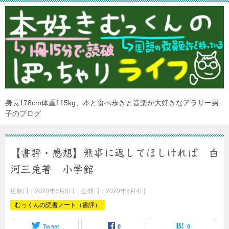
身長178cm体重115kg、本と食べ歩きと音楽が大好きなアラサー男
子のブログ
【書評・感想】無事に返してほしければ 白
河三兎著 小学館
更新日：
2020年6月5日
公開日：
2020年6月4日
むっくんの読書ノート（書評）
Tweet
0
0