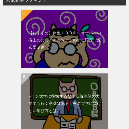
人気記事ランキング
【おすすめ】体重１００キロオーバーの
痔主のむっくんがおすすめする円座・座
布団３選
Fラン大学に後悔するな！低偏差値の大
学でも行く意味はある！有名大学に負け
ない学び方とは。