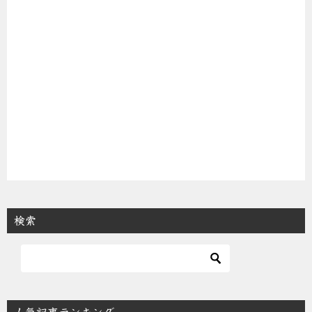
シ
ョ
ン
検索