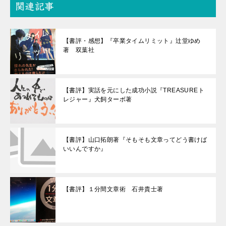
関連記事
【書評・感想】『卒業タイムリミット』辻堂ゆめ
著 双葉社
【書評】実話を元にした成功小説『TREASUREト
レジャー』犬飼ターボ著
【書評】山口拓朗著『そもそも文章ってどう書けば
いいんですか』
【書評】１分間文章術 石井貴士著