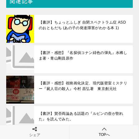
関連記事
【書評】ちょっとふしぎ 自閉スペクトラム症 ASD
のおともだち (あの子の発達障害がわかる本 1)
【書評・感想】『名探偵コナン緋色の弾丸』水稀し
ま著・青山剛昌原作
【書評・感想】祝映画化決定、現代版密室ミステリ
ー『屍人荘の殺人』今村 昌弘著 東京創元社
【書評】賛否両論ある話題の『ルビンの壺が割れ
た』を読んでみた。
TOPへ
シェア