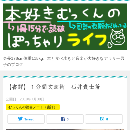
身長178cm体重115kg、本と食べ歩きと音楽が大好きなアラサー男
子のブログ
【書評】１分間文章術 石井貴士著
公開日：
2018年7月30日
むっくんの読書ノート（書評）
Tweet
0
0