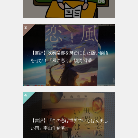
【書評】吹奏楽部を舞台にした熱い物語
をぜひ！『風に恋う』額賀 澪著
【書評】『この恋は世界でいちばん美し
い雨』宇山佳祐著