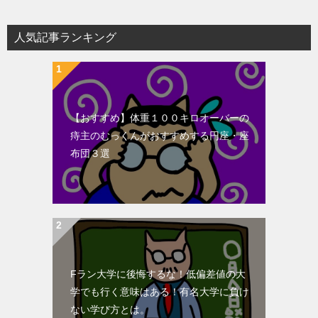
人気記事ランキング
【おすすめ】体重１００キロオーバーの
痔主のむっくんがおすすめする円座・座
布団３選
Fラン大学に後悔するな！低偏差値の大
学でも行く意味はある！有名大学に負け
ない学び方とは。