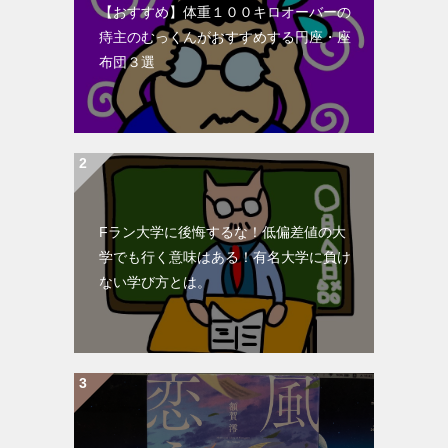
【おすすめ】体重１００キロオーバーの
痔主のむっくんがおすすめする円座・座
布団３選
Fラン大学に後悔するな！低偏差値の大
学でも行く意味はある！有名大学に負け
ない学び方とは。