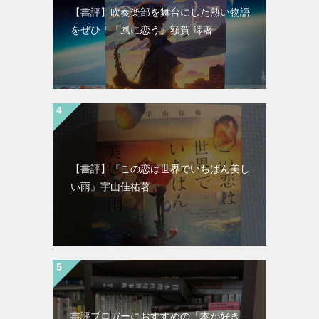
【書評】吹奏楽部を舞台にした熱い物語
をぜひ！『風に恋う』額賀 澪著
【書評】『この恋は世界でいちばん美し
い雨』宇山佳祐著
書評ブロガーにおすすめの「本が好き」