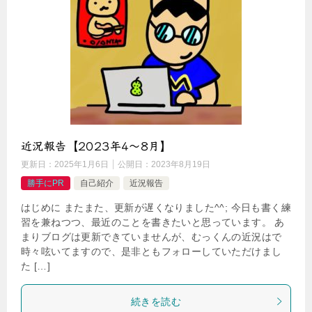
近況報告【2023年4〜8月】
更新日：
2025年1月6日
公開日：
2023年8月19日
勝手にPR
自己紹介
近況報告
はじめに またまた、更新が遅くなりました^^; 今日も書く練
習を兼ねつつ、最近のことを書きたいと思っています。 あ
まりブログは更新できていませんが、むっくんの近況はで
時々呟いてますので、是非ともフォローしていただけまし
た […]
続きを読む