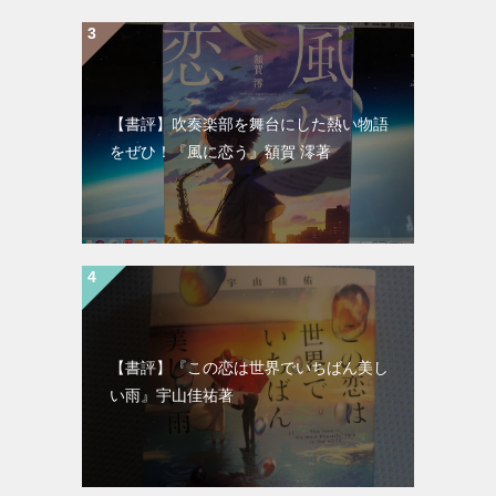
【書評】吹奏楽部を舞台にした熱い物語
をぜひ！『風に恋う』額賀 澪著
【書評】『この恋は世界でいちばん美し
い雨』宇山佳祐著