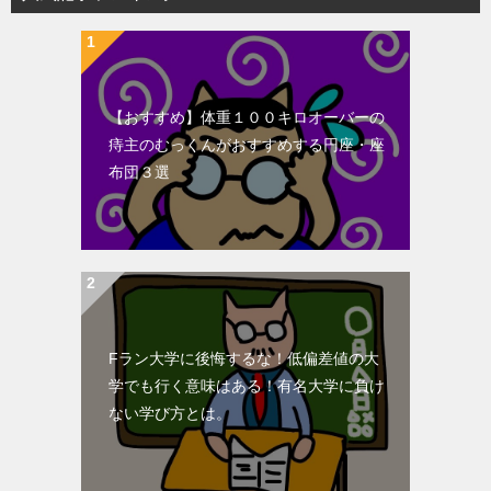
【おすすめ】体重１００キロオーバーの
痔主のむっくんがおすすめする円座・座
布団３選
Fラン大学に後悔するな！低偏差値の大
学でも行く意味はある！有名大学に負け
ない学び方とは。