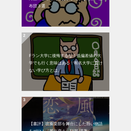
布団３選
Fラン大学に後悔するな！低偏差値の大
学でも行く意味はある！有名大学に負け
ない学び方とは。
【書評】吹奏楽部を舞台にした熱い物語
をぜひ！『風に恋う』額賀 澪著