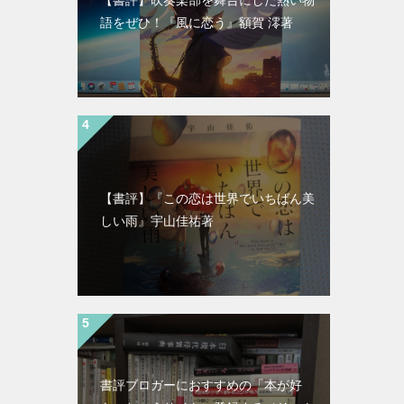
語をぜひ！『風に恋う』額賀 澪著
【書評】『この恋は世界でいちばん美
しい雨』宇山佳祐著
書評ブロガーにおすすめの「本が好