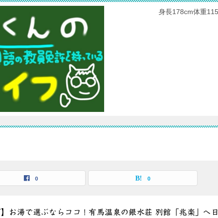
身長178cm体重
0
0
ポ】お湯で選ぶならココ！有馬温泉の銀水荘 別館「兆楽」へ