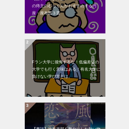
の痔主のむっくんがおすすめする円
座・座布団３選
Fラン大学に後悔するな！低偏差値の
大学でも行く意味はある！有名大学に
負けない学び方とは。
【書評】吹奏楽部を舞台にした熱い物