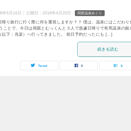
18年5月16日
公開日：
2018年4月20日
関西温泉めぐり
日帰り旅行に行く際に何を重視しますか？？ 僕は、温泉にはこだわり
いうことで、今日は両親とむっくんと３人で急遽日帰りで有馬温泉の銀
以下：兆楽）へ行ってきました。 前日予約だったにも […]
続きを読む
Tweet
0
0