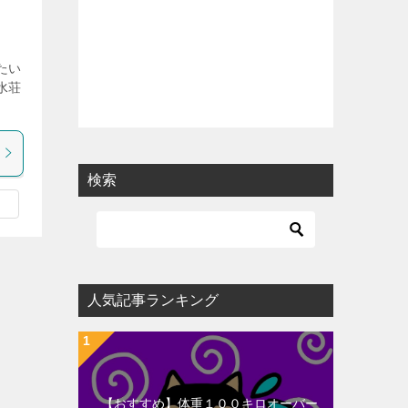
たい
水荘
検索
人気記事ランキング
【おすすめ】体重１００キロオーバー