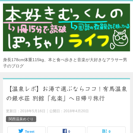
身長178cm体重115kg、本と食べ歩きと音楽が大好きなアラサー男
子のブログ
【温泉レポ】お湯で選ぶならココ！有馬温泉
の銀水荘 別館「兆楽」へ日帰り旅行
更新日：
2018年5月16日
公開日：
2018年4月20日
関西温泉めぐり
Tweet
0
0