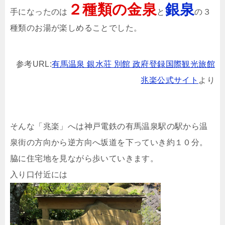
２種類の金泉
銀泉
手になったのは
と
の３
種類のお湯が楽しめることでした。
参考URL:
有馬温泉 銀水荘 別館 政府登録国際観光旅館
兆楽公式サイト
より
そんな「兆楽」へは神戸電鉄の有馬温泉駅の駅から温
泉街の方向から逆方向へ坂道を下っていき約１０分。
脇に住宅地を見ながら歩いていきます。
入り口付近には