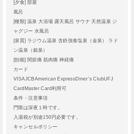
[夕食] 部屋
風呂
[種類] 温泉 大浴場 露天風呂 サウナ 天然温泉 ジ
ャグジー 水風呂
[泉質] ラジウム温泉 含鉄強食塩泉（金泉） ラド
ン温泉（銀泉）
[効能] 関節痛 筋肉痛 神経痛
カード
VISAJCBAmerican ExpressDiner’s ClubUFJ
CardMaster Card利用可
条件・注意事項
門限は深夜１時です。
入湯税が別途150円必要です。
キャンセルポリシー