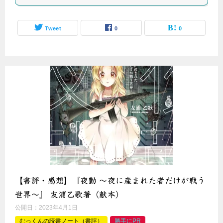
Tweet
0
0
【書評・感想】『夜勤 ～夜に産まれた者だけが戦う
世界～』 友浦乙歌著（献本）
公開日：
2023年4月1日
むっくんの読書ノート（書評）
勝手にPR