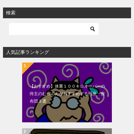
検索
人気記事ランキング
【おすすめ】体重１００キロオーバーの
痔主のむっくんがおすすめする円座・座
布団３選