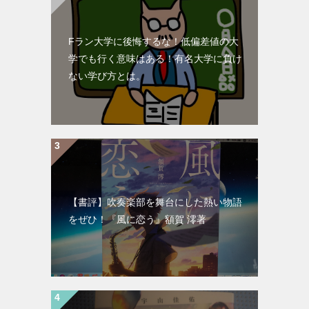
Fラン大学に後悔するな！低偏差値の大
学でも行く意味はある！有名大学に負け
ない学び方とは。
【書評】吹奏楽部を舞台にした熱い物語
をぜひ！『風に恋う』額賀 澪著