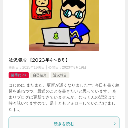
近況報告【2023年4〜8月】
更新日：
2025年1月6日
公開日：
2023年8月19日
勝手にPR
自己紹介
近況報告
はじめに またまた、更新が遅くなりました^^; 今日も書く練
習を兼ねつつ、最近のことを書きたいと思っています。 あ
まりブログは更新できていませんが、むっくんの近況はで
時々呟いてますので、是非ともフォローしていただけまし
た […]
続きを読む