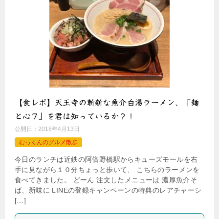
【食レポ】天王寺の斬新な魚介白湯ラーメン、「麺
と心７」を君は知っているか？！
公開日：
2018年4月13日
むっくんのグルメ散歩
今日のランチは近鉄の阿倍野橋駅からキューズモールを右
手に見ながら１０分ちょっと歩いて、 こちらのラーメンを
食べてきました。 どーん 注文したメニューは 濃厚魚介そ
ば、新味に LINEの登録キャンペーンの特典のレアチャーシ
[…]