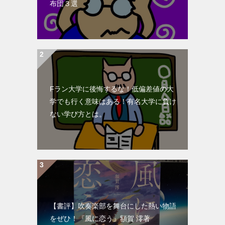
布団３選
Fラン大学に後悔するな！低偏差値の大
学でも行く意味はある！有名大学に負け
ない学び方とは。
【書評】吹奏楽部を舞台にした熱い物語
をぜひ！『風に恋う』額賀 澪著