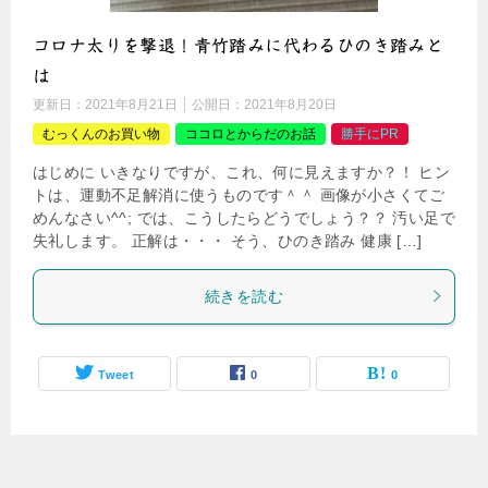
コロナ太りを撃退！青竹踏みに代わるひのき踏みと
は
更新日：
2021年8月21日
公開日：
2021年8月20日
むっくんのお買い物
ココロとからだのお話
勝手にPR
はじめに いきなりですが、これ、何に見えますか？！ ヒン
トは、運動不足解消に使うものです＾＾ 画像が小さくてご
めんなさい^^; では、こうしたらどうでしょう？？ 汚い足で
失礼します。 正解は・・・ そう、ひのき踏み 健康 […]
続きを読む
Tweet
0
0