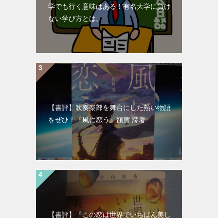
学でも行く意味はある！有名大学に負け
ない学び方とは。
【書評】吹奏楽部を舞台にした熱い物語
をぜひ！『風に恋う』額賀 澪著
【書評】『この恋は世界でいちばん美し