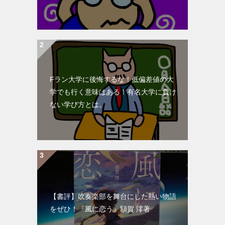
Fラン大学に後悔するな！低偏差値の大
学でも行く意味はある！有名大学に負け
ない学び方とは。
【書評】吹奏楽部を舞台にした熱い物語
をぜひ！『風に恋う』額賀 澪著