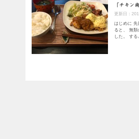
「チキン
更新日：
20
はじめに 
ると、 無
した。 する