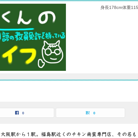
身長178cm体重
0
0
】大阪駅から１駅。福島駅近くのチキン南蛮専門店、その名も