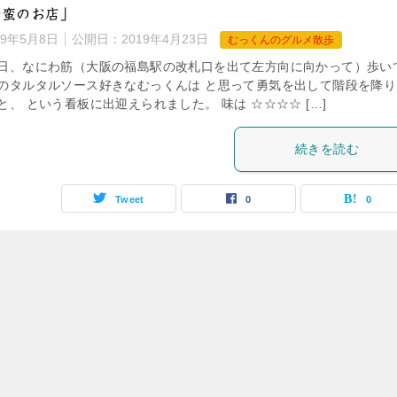
南蛮のお店」
19年5月8日
公開日：
2019年4月23日
むっくんのグルメ散歩
先日、なにわ筋（大阪の福島駅の改札口を出て左方向に向かって）歩い
類のタルタルソース好きなむっくんは と思って勇気を出して階段を降り
と、 という看板に出迎えられました。 味は ☆☆☆☆ […]
続きを読む
Tweet
0
0