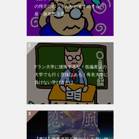
の痔主のむっくんがおすすめする円
座・座布団３選
Fラン大学に後悔するな！低偏差値の
大学でも行く意味はある！有名大学に
負けない学び方とは。
【書評】吹奏楽部を舞台にした熱い物