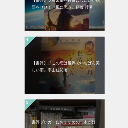
語をぜひ！『風に恋う』額賀 澪著
【書評】『この恋は世界でいちばん美
しい雨』宇山佳祐著
書評ブロガーにおすすめの「本が好