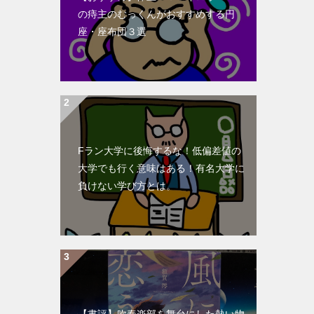
の痔主のむっくんがおすすめする円
座・座布団３選
Fラン大学に後悔するな！低偏差値の
大学でも行く意味はある！有名大学に
負けない学び方とは。
【書評】吹奏楽部を舞台にした熱い物