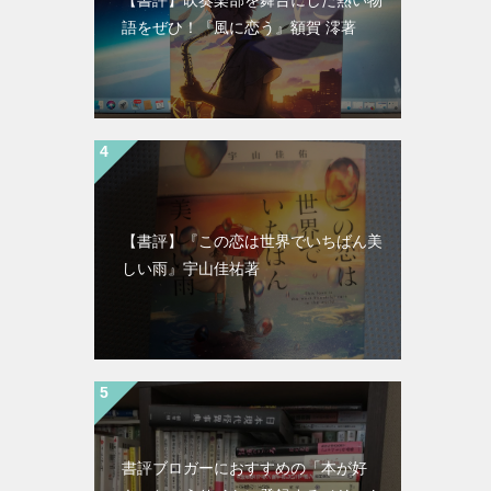
語をぜひ！『風に恋う』額賀 澪著
【書評】『この恋は世界でいちばん美
しい雨』宇山佳祐著
書評ブロガーにおすすめの「本が好