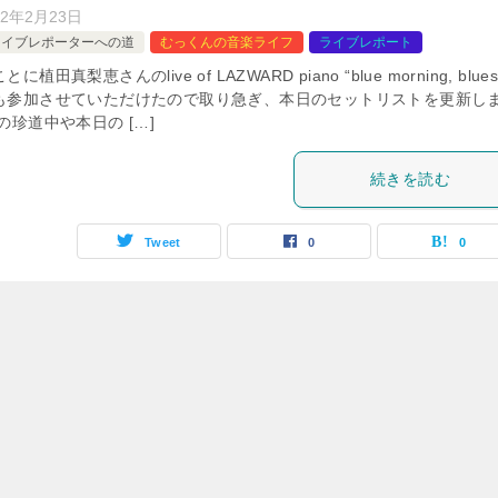
22年2月23日
ライブレポーターへの道
むっくんの音楽ライフ
ライブレポート
植田真梨恵さんのlive of LAZWARD piano “blue morning, blu
も参加させていただけたので取り急ぎ、本日のセットリストを更新し
の珍道中や本日の […]
続きを読む
Tweet
0
0