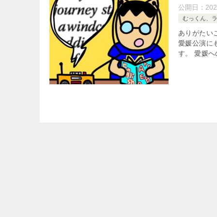
公開日：
20
むっくん、
ありがたいことに
愛媛公演に
す。 愛媛へ