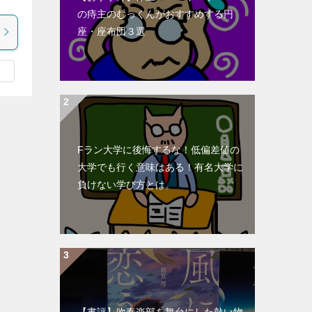
の痔主のむっくんがおすすめする円
座・座布団３選
Fラン大学に後悔するな！低偏差値の
大学でも行く意味はある！有名大学に
負けない学び方とは。
【書評】吹奏楽部を舞台にした熱い物