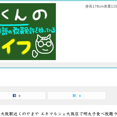
身長178cm体重
0
0
】大阪駅近くのやまや エキマルシェ大阪店で明太子食べ放題