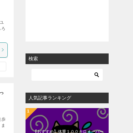
ユ
ちろ
検索
つ
人気記事ランキング
徒歩
きま
【おすすめ】体重１００キロオーバー