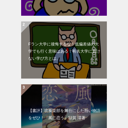
Fラン大学に後悔するな！低偏差値の大
学でも行く意味はある！有名大学に負け
ない学び方とは。
【書評】吹奏楽部を舞台にした熱い物語
をぜひ！『風に恋う』額賀 澪著