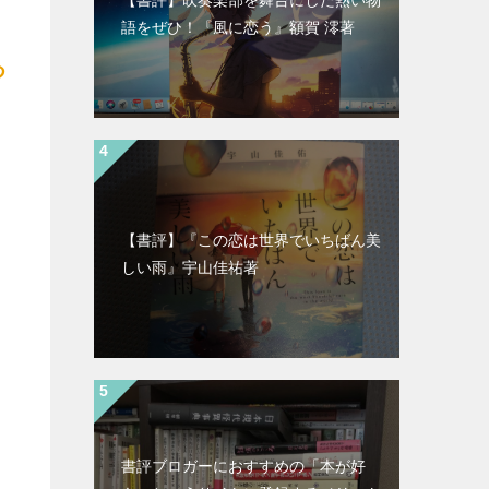
語をぜひ！『風に恋う』額賀 澪著
つ
【書評】『この恋は世界でいちばん美
しい雨』宇山佳祐著
書評ブロガーにおすすめの「本が好