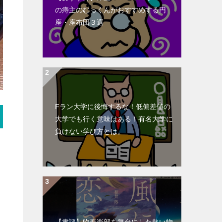
の痔主のむっくんがおすすめする円
座・座布団３選
Fラン大学に後悔するな！低偏差値の
大学でも行く意味はある！有名大学に
負けない学び方とは。
【書評】吹奏楽部を舞台にした熱い物