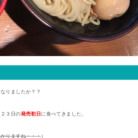
になりましたか？？
月２３日の
発売初日
に食べてきました。
わかりますね・・・
）