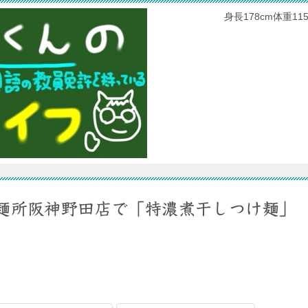
身長178cm体重
麺所阪神野田店で「特濃煮干しつけ麺」