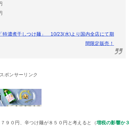
円
円
特濃煮干しつけ麺」 10/23(水)より国内全店にて期
間限定販売！
スポンサーリンク
、７９０円、辛つけ麺が８５０円と考えると（
増税の影響か３