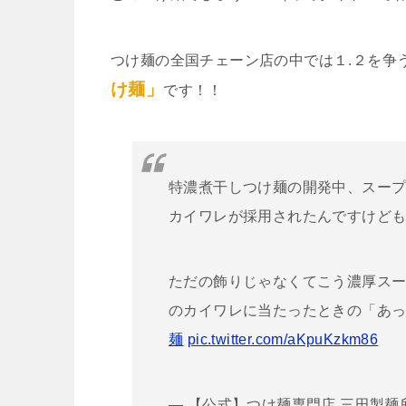
つけ麺の全国チェーン店の中では１.２を争
け麺」
です！！
特濃煮干しつけ麺の開発中、スー
カイワレが採用されたんですけど
ただの飾りじゃなくてこう濃厚ス
のカイワレに当たったときの「あっ
麺
pic.twitter.com/aKpuKzkm86
— 【公式】つけ麺専門店 三田製麺所 (@