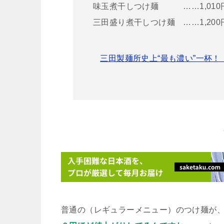
味玉煮干しつけ麺 ……1,010
三田盛り煮干しつけ麺 ……1,200
三田製麺所史上“最も濃い”一杯！「
普通の（レギュラーメニュー）のつけ麺が