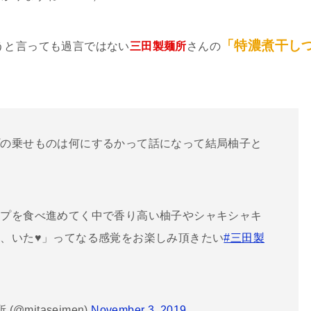
「特濃煮干し
うと言っても過言ではない
三田製麺所
さんの
プの乗せものは何にするかって話になって結局柚子と
も
ープを食べ進めてく中で香り高い柚子やシャキシャキ
、いた♥️」ってなる感覚をお楽しみ頂きたい
#三田製
mitaseimen)
November 3, 2019